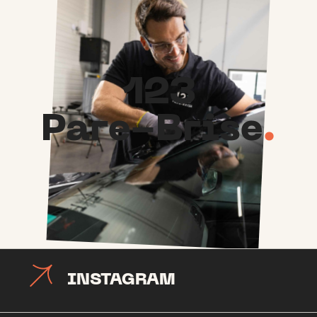
1
2
3
P
a
r
e
-
B
r
i
s
e
.
INSTAGRAM