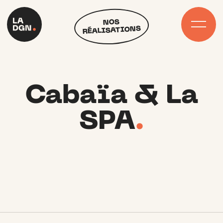
Skip
to
NOS
content
RÉALISATIONS
Cabaïa & La
SPA
.