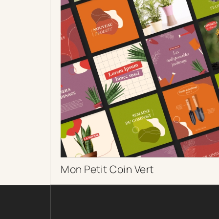
Nos s
Mon Petit Coin Vert
Nos
DÉCOUVRIR