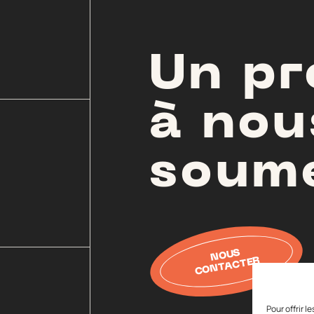
éalisa
Un pr
à nou
soum
éalis
conta
NOUS
CONTACTER
Pour offrir 