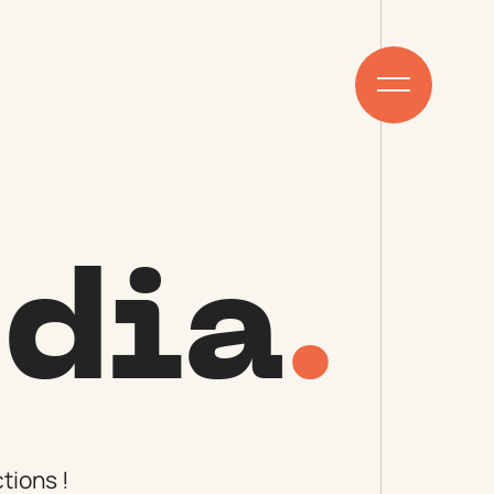
edia
.
tions !