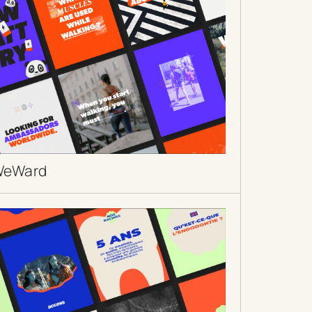
WeWard
DÉCOUVRIR